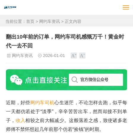
当前位置：
首页
>
网约车资讯
> 正文内容
翻出10年前的订单，网约车司机感慨万千！黄金时
代一去不回
网约车资讯
2026-01-01
近期，好些
网约车
司机
心生迷茫，不论怎样去跑，似乎每
一天都仿若处于“淡季”，辛辛苦苦出车，然而却接不到单
子，
收入
相较之前大幅减少。这般落差之感，致使诸多老
师傅不禁怀想起几年前那个仿若“捡钱”的时期。