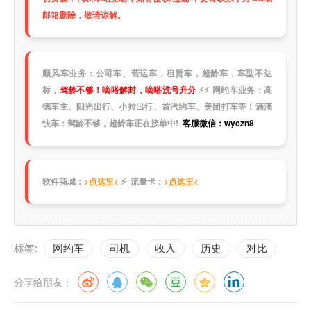
邮箱删除，敬请谅解。
顺风车业务：公司车、营运车，租赁车，超龄车，车型不达
标，
驾龄不够！嘀嗒解封，嘀嗒洗号升分
⚡
⚡
网约车业务：高
德车主、阳光出行、小拉出行、首汽约车、美团打车等！滴滴
快车：驾龄不够，超龄车正在接单中!
客服微信：wyczn8
软件商城：
>点这里<
⚡ 流量卡：
>点这里<
标签:
网约车
司机
收入
历史
对比
分享给朋友：