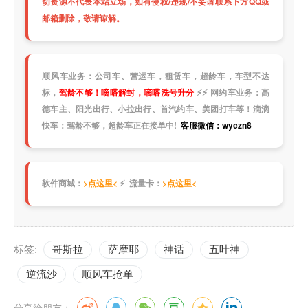
切资源不代表本站立场，如有侵权/违规/不妥请联系下方QQ或
邮箱删除，敬请谅解。
顺风车业务：公司车、营运车，租赁车，超龄车，车型不达
标，
驾龄不够！嘀嗒解封，嘀嗒洗号升分
⚡
⚡
网约车业务：高
德车主、阳光出行、小拉出行、首汽约车、美团打车等！滴滴
快车：驾龄不够，超龄车正在接单中!
客服微信：wyczn8
软件商城：
>点这里<
⚡ 流量卡：
>点这里<
标签:
哥斯拉
萨摩耶
神话
五叶神
逆流沙
顺风车抢单