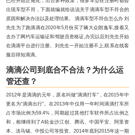
已经开始正规化，出台多种政策，很多车型在注册时都会
出现车型不符，下面就编就给说说关于滴滴车型不符合的
原因和解决办法以及处理结果。 滴滴车型不符合怎么办 刘
先生为了跑滴滴在2020年5月份买了辆大众朗逸车,接着又
去办了网约车运输证和驾驶员资格证,办完以后刘先生开始
在滴滴平台进行注册。刘先生一开始注册不上,联系在线客
服后得知滴滴。
滴滴公司到底合不合法？为什么运
管还查？
2012年是滴滴的元年，原名叫做“滴滴打车”，在2015年中
更名为“滴滴出行”。在2013年中仅用一年时间滴滴打车所
占市场比例为59.4%，同期超过其他打车软件所占比例之
和，相继得到了A轮金沙江创、腾讯、中国平安、阿里资
本、淡马锡、中投公司等投资。2014年底到2015年这一期