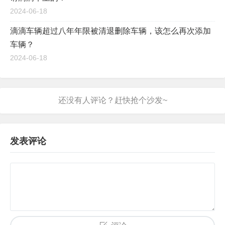
2024-06-18
滴滴车辆超过八年年限被清退删除车辆，该怎么再次添加
车辆？
2024-06-18
发表评论