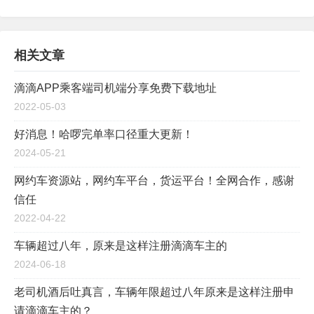
相关文章
滴滴APP乘客端司机端分享免费下载地址
2022-05-03
好消息！哈啰完单率口径重大更新！
2024-05-21
网约车资源站，网约车平台，货运平台！全网合作，感谢
信任
2022-04-22
车辆超过八年，原来是这样注册滴滴车主的
2024-06-18
老司机酒后吐真言，车辆年限超过八年原来是这样注册申
请滴滴车主的？