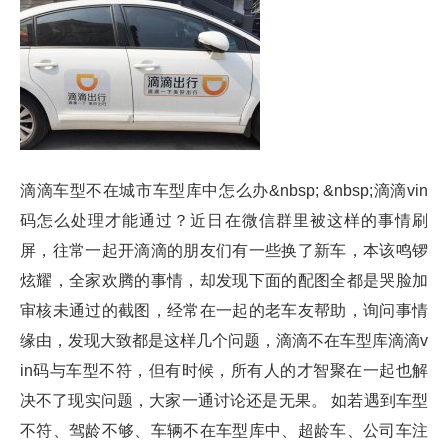
滴滴车型不在城市车型库中怎么办&nbsp; &nbsp;滴滴vin
码怎么处理才能通过？近日在微信群里被这样的事情刷
屏，往常一起开滴滴的朋友们有一些换了新车，本该鸣锣
炫耀，全家欢腾的事情，却发现下面的配图全都是哭脸加
审核未通过的截图，经常在一起的老车友帮助，询问事情
缘由，发现大致都是这样几个问题，滴滴不在车型库滴滴v
in码与车型不符，但有时候，所有人的才智聚在一起也解
决不了现实问题，大家一通讨论还是无果。 如若遇到车型
不符、驾龄不够、车辆不在车型库中、超龄车、公司车注