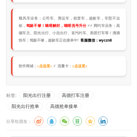
顺风车业务：公司车、营运车，租赁车，超龄车，车型不达
标，
驾龄不够！嘀嗒解封，嘀嗒洗号升分
⚡
⚡
网约车业务：高
德车主、阳光出行、小拉出行、首汽约车、美团打车等！滴滴
快车：驾龄不够，超龄车正在接单中!
客服微信：wyczn8
软件商城：
>点这里<
⚡ 流量卡：
>点这里<
标签:
阳光出行注册
高德打车注册
阳光出行抢单
高德抢单接单
分享给朋友：