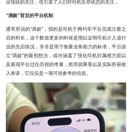
业现状的关注，也引发了人们对司机生存状态的关注 。
“滴龄”背后的平台机制
通常所说的“滴龄”，指的是司机于网约车平台完成注册之
后的时长，这个数值更多的时候是用以证明司机介入该行
业的先后情况，并非是用于衡量业务能力的标准，平台设
立“滴龄”的最初想法，或许涵盖了强化司机归属感方面以
及展现平台过往历程的考量，然而就乘客以及实际所获收
入来讲，它仅仅是一项可供参考的信息。