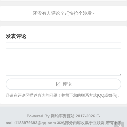
发表评论
评论
◎请在评论区描述咨询的问题！并留下您的联系方式[QQ或微信]。
Powered By
网约车资源站
2017-2026 E-
mail:1183979693@qq.com 本站部分内容收集于互联网,若有不妥