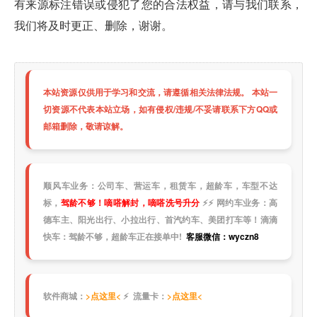
有来源标注错误或侵犯了您的合法权益，请与我们联系，
我们将及时更正、删除，谢谢。
本站资源仅供用于学习和交流，请遵循相关法律法规。 本站一
切资源不代表本站立场，如有侵权/违规/不妥请联系下方QQ或
邮箱删除，敬请谅解。
顺风车业务：公司车、营运车，租赁车，超龄车，车型不达
标，
驾龄不够！嘀嗒解封，嘀嗒洗号升分
⚡
⚡
网约车业务：高
德车主、阳光出行、小拉出行、首汽约车、美团打车等！滴滴
快车：驾龄不够，超龄车正在接单中!
客服微信：wyczn8
软件商城：
>点这里<
⚡ 流量卡：
>点这里<