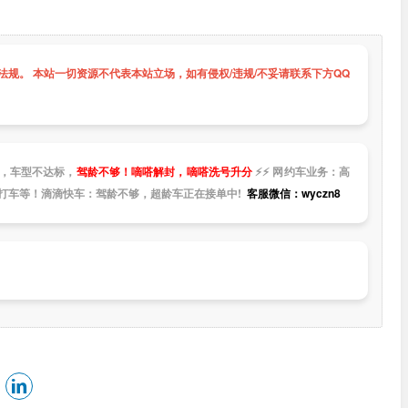
规。 本站一切资源不代表本站立场，如有侵权/违规/不妥请联系下方QQ
，车型不达标，
驾龄不够！嘀嗒解封，嘀嗒洗号升分
⚡
⚡
网约车业务：高
打车等！滴滴快车：驾龄不够，超龄车正在接单中!
客服微信：wyczn8