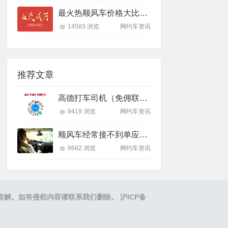
最火热顺风车价格大比拼：四大平台哪家强？
14583 浏览
网约车资讯
推荐文章
高德打车司机（免佣联盟）车主注册详细说明！
9419 浏览
网约车资讯
顺风车经常接不到单应该怎么做？
8682 浏览
网约车资讯
之处,敬请谅解。如有侵权内容请联系我们删除。
沪ICP备