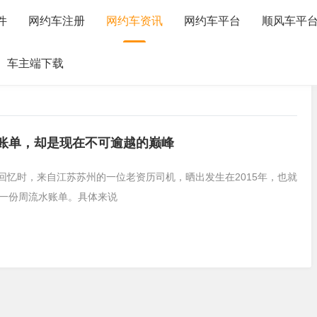
件
网约车注册
网约车资讯
网约车平台
顺风车平
车主端下载
水账单，却是现在不可逾越的巅峰
回忆时，来自江苏苏州的一位老资历司机，晒出发生在2015年，也就
的一份周流水账单。具体来说