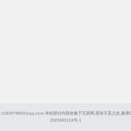
E-mail:1183979693@qq.com 本站部分内容收集于互联网,若有不妥
2023003113号-1