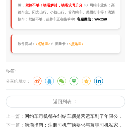
标，
驾龄不够！嘀嗒解封，嘀嗒洗号升分
⚡
⚡
网约车业务：高
德车主、阳光出行、小拉出行、首汽约车、美团打车等！滴滴
快车：驾龄不够，超龄车正在接单中!
客服微信：wyczn8
软件商城：
>点这里<
⚡ 流量卡：
>点这里<
标签:
分享给朋友：
返回列表
上一篇：
网约车司机都在纠结车辆是营运车到了年限公里数该怎么办？我来告诉你答案！
下一篇：
滴滴指南：注册司机车辆要求与兼职司机私家车注册流程